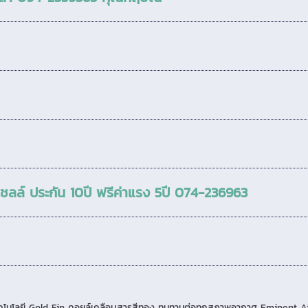
ชลล์ ประกัน 10ปี ฟรีค่าแรง 5ปี 074-236963
คโนโลยี Gold Fin คอยล์เคลือบสารสีทอง ทนทานต่อทุกสภาพอากาศ Eminent Air เป